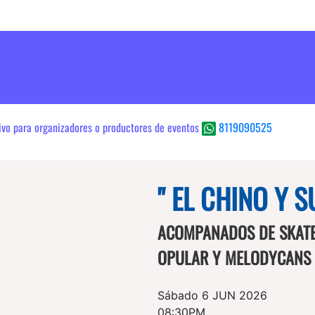
sivo para organizadores o productores de eventos
8119090525
" EL CHINO Y S
ACOMPANADOS DE SKATER
OPULAR Y MELODYCANS
Sábado 6 JUN 2026
08:30PM