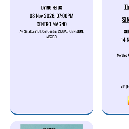
Th
DYING FETUS
08 Nov 2026, 07:00PM
SI
CENTRO MAGNO
SO
Av. Sinaloa #151, Col Centro, CIUDAD OBREGON,
MEXICO
14 
Morelos 
VIP (F