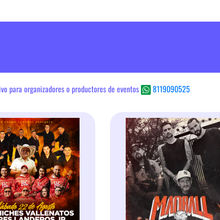
sivo para organizadores o productores de eventos
8119090525