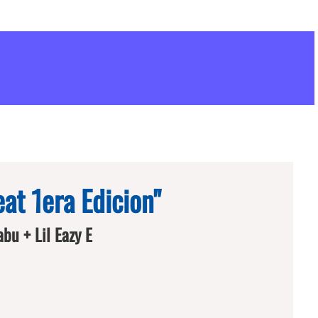
eat 1era Edicion"
bu + Lil Eazy E